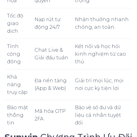
họa
quyền
trọng
Tốc độ
Nạp rút tự
Nhận thưởng nhanh
giao
động 24/7
chóng, an toàn
dịch
Tính
Kết nối và học hỏi
Chat Live &
cộng
kinh nghiệm từ cao
Giải đấu tuần
đồng
thủ
Khả
Đa nền tảng
Giải trí mọi lúc, mọi
năng
(App & Web)
nơi cực kỳ tiện lợi
truy cập
Bảo mật
Bảo vệ số dư và dữ
Mã hóa OTP
thông
liệu cá nhân tuyệt
2FA
tin
đối
Sunwin
Chương Trình Ưu Đãi