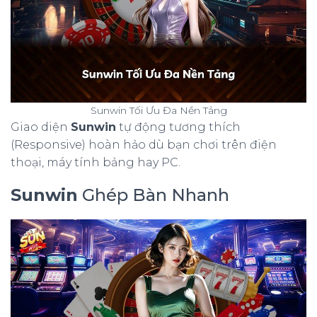
Sunwin Tối Ưu Đa Nền Tảng
Giao diện
Sunwin
tự động tương thích
(Responsive) hoàn hảo dù bạn chơi trên điện
thoại, máy tính bảng hay PC.
Sunwin
Ghép Bàn Nhanh