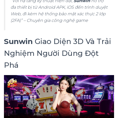
“Với hạ tầng kỹ thuật hiện đại,
Sunwin
hỗ trợ
đa thiết bị từ Android APK, iOS đến trình duyệt
Web, đi kèm hệ thống bảo mật xác thực 2 lớp
(2FA)” – Chuyên gia công nghệ game
Sunwin
Giao Diện 3D Và Trải
Nghiệm Người Dùng Đột
Phá