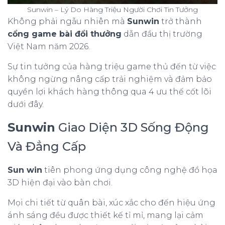
Sunwin – Lý Do Hàng Triệu Người Chơi Tin Tưởng
Không phải ngẫu nhiên mà
Sunwin
trở thành
cổng game bài đổi thưởng
dẫn đầu thị trường
Việt Nam năm 2026.
Sự tin tưởng của hàng triệu game thủ đến từ việc
không ngừng nâng cấp trải nghiệm và đảm bảo
quyền lợi khách hàng thông qua 4 ưu thế cốt lõi
dưới đây.
Sunwin
Giao Diện 3D Sống Động
Và Đẳng Cấp
Sun win
tiên phong ứng dụng công nghệ đồ họa
3D hiện đại vào bàn chơi.
Mọi chi tiết từ quân bài, xúc xắc cho đến hiệu ứng
ánh sáng đều được thiết kế tỉ mỉ, mang lại cảm