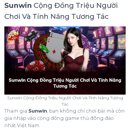
Sunwin
Cộng Đồng Triệu Người
Chơi Và Tính Năng Tương Tác
Sunwin Cộng Đồng Triệu Người Chơi Và Tính Năng Tương
Tác
Tham gia
Sunwin
, bạn không chỉ chơi bài mà còn
gia nhập vào cộng đồng game thủ đông đảo
nhất Việt Nam.