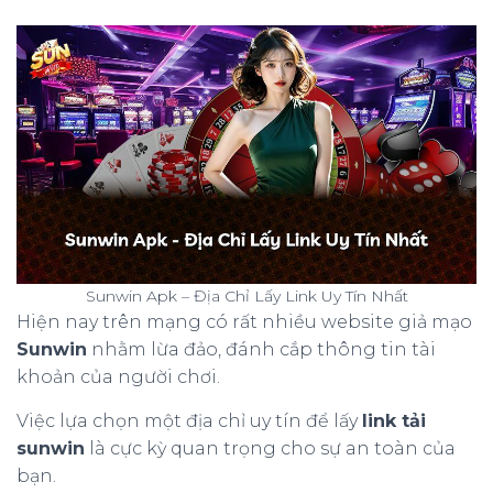
Sunwin Apk – Địa Chỉ Lấy Link Uy Tín Nhất
Hiện nay trên mạng có rất nhiều website giả mạo
Sunwin
nhằm lừa đảo, đánh cắp thông tin tài
khoản của người chơi.
Việc lựa chọn một địa chỉ uy tín để lấy
link tải
sunwin
là cực kỳ quan trọng cho sự an toàn của
bạn.