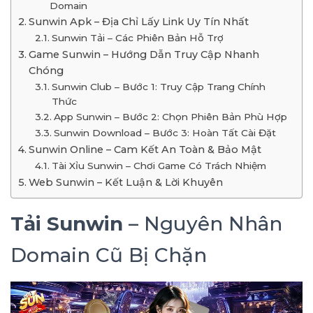
Domain
Sunwin Apk – Địa Chỉ Lấy Link Uy Tín Nhất
Sunwin Tải – Các Phiên Bản Hỗ Trợ
Game Sunwin – Hướng Dẫn Truy Cập Nhanh
Chóng
Sunwin Club – Bước 1: Truy Cập Trang Chính
Thức
App Sunwin – Bước 2: Chọn Phiên Bản Phù Hợp
Sunwin Download – Bước 3: Hoàn Tất Cài Đặt
Sunwin Online – Cam Kết An Toàn & Bảo Mật
Tài Xỉu Sunwin – Chơi Game Có Trách Nhiệm
Web Sunwin – Kết Luận & Lời Khuyên
Tải Sunwin
– Nguyên Nhân
Domain Cũ Bị Chặn