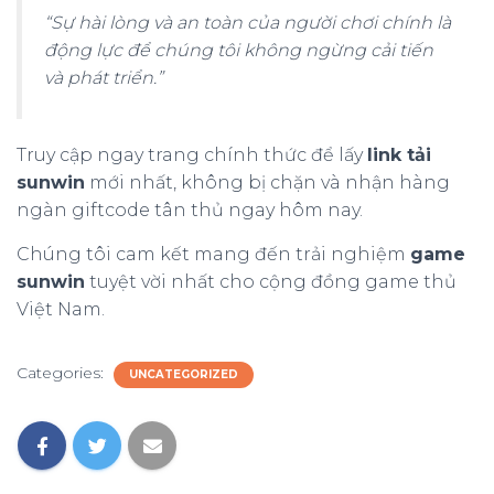
“Sự hài lòng và an toàn của người chơi chính là
động lực để chúng tôi không ngừng cải tiến
và phát triển.”
Truy cập ngay trang chính thức để lấy
link tải
sunwin
mới nhất, không bị chặn và nhận hàng
ngàn giftcode tân thủ ngay hôm nay.
Chúng tôi cam kết mang đến trải nghiệm
game
sunwin
tuyệt vời nhất cho cộng đồng game thủ
Việt Nam.
Categories:
UNCATEGORIZED