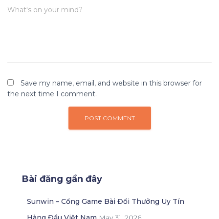
What's on your mind?
Save my name, email, and website in this browser for
the next time I comment.
Bài đăng gần đây
Sunwin – Cổng Game Bài Đổi Thưởng Uy Tín
Hàng Đầu Việt Nam
May 31, 2026