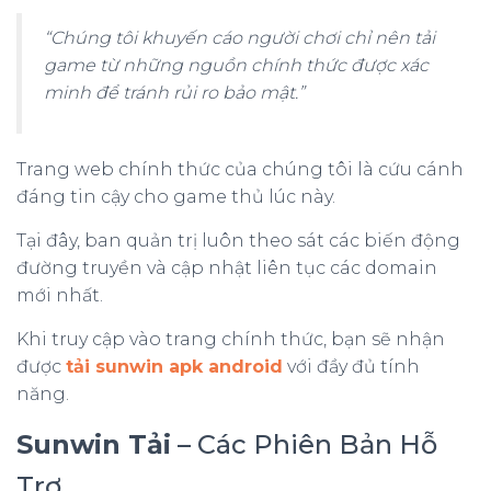
“Chúng tôi khuyến cáo người chơi chỉ nên tải
game từ những nguồn chính thức được xác
minh để tránh rủi ro bảo mật.”
Trang web chính thức của chúng tôi là cứu cánh
đáng tin cậy cho game thủ lúc này.
Tại đây, ban quản trị luôn theo sát các biến động
đường truyền và cập nhật liên tục các domain
mới nhất.
Khi truy cập vào trang chính thức, bạn sẽ nhận
được
tải sunwin apk android
với đầy đủ tính
năng.
Sunwin Tải
– Các Phiên Bản Hỗ
Trợ