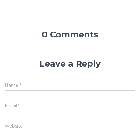
0 Comments
Leave a Reply
Name
*
Email
*
Website