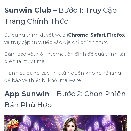
Sunwin Club
– Bước 1: Truy Cập
Trang Chính Thức
Sử dụng trình duyệt web (
Chrome
,
Safari
,
Firefox
)
và truy cập trực tiếp vào địa chỉ chính thức.
Đảm bảo kết nối internet ổn định để quá trình tải
diễn ra mượt mà.
Tránh sử dụng các link từ nguồn không rõ ràng
để bảo vệ thiết bị khỏi malware.
App Sunwin
– Bước 2: Chọn Phiên
Bản Phù Hợp