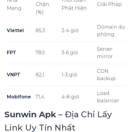
Nhà
Thời Gian
Chặn
Giải Pháp
Mạng
Phát Hiện
(%)
Domain dự
Viettel
85,3
2-4 giờ
phòng
Server
FPT
78,9
3-6 giờ
mirror
CDN
VNPT
82,1
1-3 giờ
backup
Load
Mobifone
71,4
4-8 giờ
balancer
Sunwin Apk
– Địa Chỉ Lấy
Link Uy Tín Nhất