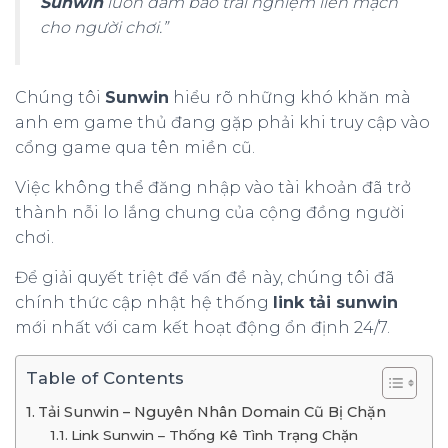
Sunwin
luôn đảm bảo trải nghiệm liền mạch
cho người chơi.”
Chúng tôi
Sunwin
hiểu rõ những khó khăn mà
anh em game thủ đang gặp phải khi truy cập vào
cổng game qua tên miền cũ.
Việc không thể đăng nhập vào tài khoản đã trở
thành nỗi lo lắng chung của cộng đồng người
chơi.
Để giải quyết triệt để vấn đề này, chúng tôi đã
chính thức cập nhật hệ thống
link tải sunwin
mới nhất với cam kết hoạt động ổn định 24/7.
Table of Contents
Tải Sunwin – Nguyên Nhân Domain Cũ Bị Chặn
Link Sunwin – Thống Kê Tình Trạng Chặn