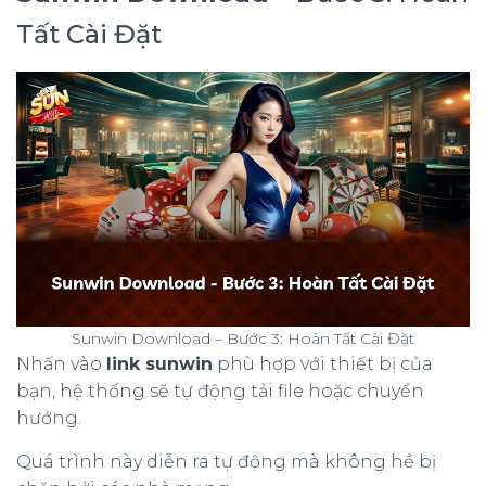
Tất Cài Đặt
Sunwin Download – Bước 3: Hoàn Tất Cài Đặt
Nhấn vào
link sunwin
phù hợp với thiết bị của
bạn, hệ thống sẽ tự động tải file hoặc chuyển
hướng.
Quá trình này diễn ra tự động mà không hề bị